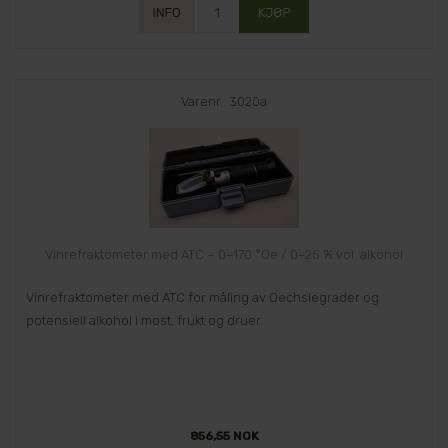
Varenr.: 3020a
Vinrefraktometer med ATC – 0–170 °Oe / 0–25 % vol. alkohol
Vinrefraktometer med ATC for måling av Oechslegrader og
potensiell alkohol i most, frukt og druer.
856,55 NOK