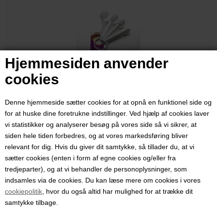
Hjemmesiden anvender
Måleskjeer i plast – sett med 4 stk. for presis dosering
cookies
Sett med fire måleskjeer i plast som gjør det enkelt å dosere små
mengder presist.
Denne hjemmeside sætter cookies for at opnå en funktionel side og
for at huske dine foretrukne indstillinger. Ved hjælp af cookies laver
vi statistikker og analyserer besøg på vores side så vi sikrer, at
siden hele tiden forbedres, og at vores markedsføring bliver
relevant for dig. Hvis du giver dit samtykke, så tillader du, at vi
57,80 NOK
sætter cookies (enten i form af egne cookies og/eller fra
tredjeparter), og at vi behandler de personoplysninger, som
indsamles via de cookies. Du kan læse mere om cookies i vores
cookiepolitik
, hvor du også altid har mulighed for at trække dit
samtykke tilbage.