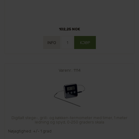
102,25 NOK
Varenr.: 1114
Digitalt stege-, grill- og køkken-termometer med timer, 1 meter
ledning og spyd, 0-250 graders skala
Nøjagtighed: +/- 1 grad