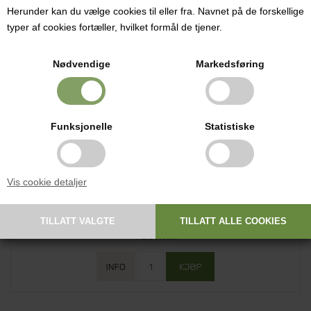
Varenr.: 1071b
Herunder kan du vælge cookies til eller fra. Navnet på de forskellige
typer af cookies fortæller, hvilket formål de tjener.
Nødvendige
Markedsføring
Måleskjeer i rustfritt stål – presis dosering, 4 stk.
Funksjonelle
Statistiske
Holdbare måleskjeer i rustfritt stål for nøyaktig dosering ved
osteproduksjon og matlaging.
Vis cookie detaljer
72,61 NOK