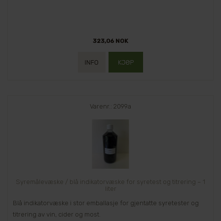
323,06 NOK
Varenr.: 2099a
Syremålevæske / blå indikatorvæske for syretest og titrering – 1
liter
Blå indikatorvæske i stor emballasje for gjentatte syretester og
titrering av vin, cider og most.