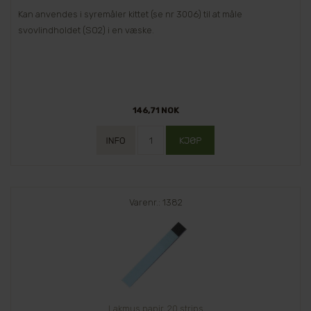
Kan anvendes i syremåler kittet (se nr 3006) til at måle
svovlindholdet (SO2) i en væske.
146,71 NOK
Varenr.: 1382
Lakmus papir, 20 strips