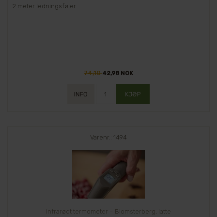
2 meter ledningsføler
74,10
42,98 NOK
Varenr.: 1494
Infrarødt termometer – Blomsterberg, latte