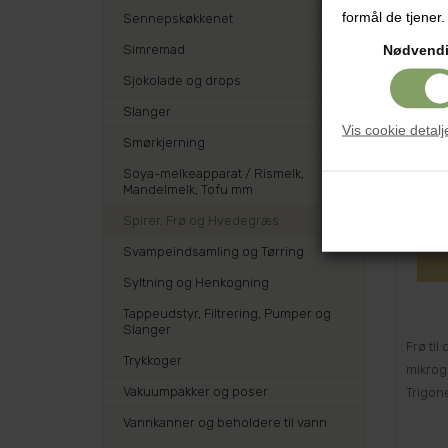
formål de tjener.
Sennepskøkkenet
Nødvend
Simremad
Sjokolade og drops
Slanger
Vis cookie detalj
Smørkjerning
Soya-melkeapparat / Rismelk,
Mandelmelk, Tofu mm
Spirer, Frø og Hvedegræs
Svampeindsamling og Tørring
Syltning og Henkogning
Tappeudstyr, Filtrering, Pumper og
Slanger
Frø til
Trykkoger
mikrog
Vakuumpakker og poser
Trigon
Vannkanner og beholdere til vann