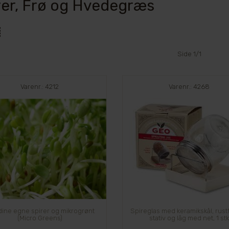
rer, Frø og Hvedegræs
Side 1/1
Varenr.: 4212
Varenr.: 4268
dine egne spirer og mikrogrønt
Spireglas med keramikskål, rustfr
(Micro Greens)
stativ og låg med net, 1 st