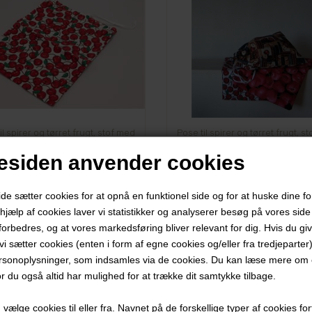
il spirer og tørret frugt, stof med
Pose til spirer og tørret frugt, s
kirsebær
små paradisæbler
siden anvender cookies
il opbevaring
Fremstillet af bomuld.
llet af bomuld.
 sætter cookies for at opnå en funktionel side og for at huske dine f
d hjælp af cookies laver vi statistikker og analyserer besøg på vores side s
forbedres, og at vores markedsføring bliver relevant for dig. Hvis du gi
t vi sætter cookies (enten i form af egne cookies og/eller fra tredjeparter)
rsonoplysninger, som indsamles via de cookies. Du kan læse mere om c
62,24 NOK
62,24 NOK
or du også altid har mulighed for at trække dit samtykke tilbage.
ælge cookies til eller fra. Navnet på de forskellige typer af cookies fort