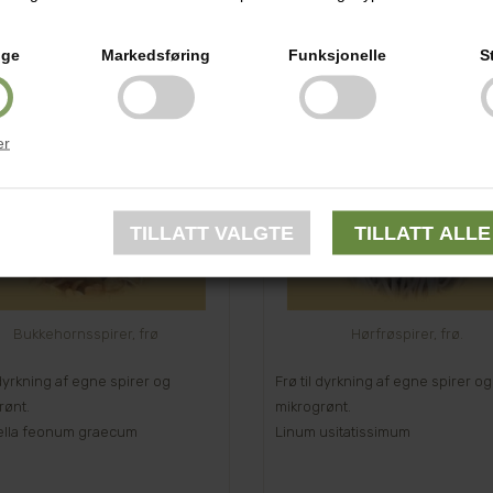
ige
Markedsføring
Funksjonelle
S
Varenr.: 4205
Varenr.: 4206
er
Bukkehornsspirer, frø
Hørfrøspirer, frø.
 dyrkning af egne spirer og
Frø til dyrkning af egne spirer og
rønt.
mikrogrønt.
ella feonum graecum
Linum usitatissimum