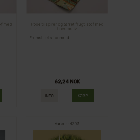
tof med
Pose til spirer og tørret frugt, stof med
havemotiv
Fremstillet af bomuld.
62,24 NOK
Varenr.: 4203