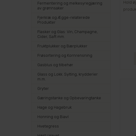
Hold ø
Fermentering og melkesyregjæring
av grønnsaker
produk
Fjerkræ og Ægge-relaterede
Produkter
Flasker og Glas: Vin, Champagne,
Cider, Saft mm.
Fruktplukker og Bærplukker
Frøsortering og Kornrensning
Gasblus og tilbehør
Glass og Lokk: Sylting, krydderier
m.m.
Gryter
Gæringstanke og Opbevaringtanke
Hage og Hagebruk
Honning og Biavl
Hvetegress
Høst i Havet