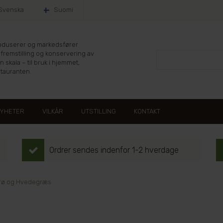
Svenska
Suomi
produserer og markedsfører
 fremstilling og konservering av
en skala – til bruk i hjemmet,
stauranten.
YHETER
VILKÅR
UTSTILLING
KONTAKT
Ordrer sendes indenfor 1-2 hverdage
Frø og Hvedegræs