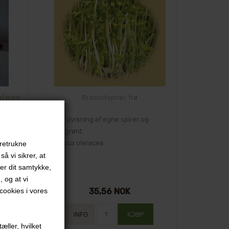
tof med
Broccolispirer, frø
Frø til dyrkning af egne spirer og
mikrogrønt.
Brassica oleracea
oretrukne
å vi sikrer, at
ver dit samtykke,
, og at vi
ookies i vores
35,56 NOK
æller, hvilket