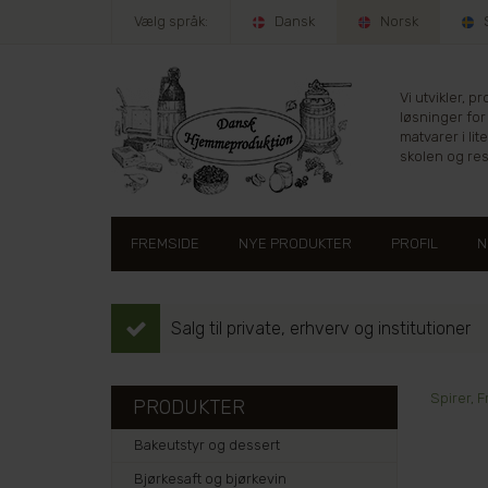
Vælg språk:
Dansk
Norsk
Vi utvikler, 
løsninger for
matvarer i lit
skolen og re
FREMSIDE
NYE PRODUKTER
PROFIL
N
Salg til private, erhverv og institutioner
Spirer, 
PRODUKTER
Bakeutstyr og dessert
Bjørkesaft og bjørkevin