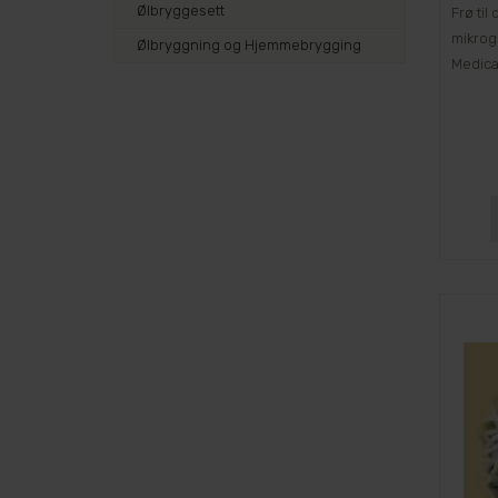
Ølbryggesett
Frø til
mikrog
Ølbryggning og Hjemmebrygging
Medica