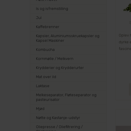
Is og isfremstilling
Jul
S
Kaffebrenner
Oplev 
Kapsler, Aluminiumsskruekapsler og
Kapsel Maskiner
dyrke e
fascin
Kombucha
Kornmølle / Melkvern
Krydderier og Krydderurter
Mat over ild
Laktase
Melkeseparator, Fløteseparator og
pasteurisator
Mjød
Nøtte og Kastanje-udstyr
Oliepresse / Oliefiltrering /