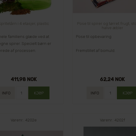
pritetårn i 4 etasjer, plastic
Pose til spirer og tørret frugt, s
halve æbler
hele familiens glæde ved at
Pose til opbevaring
gne spirer. Specielt børn er
erede af processen.
Fremstillet af bomuld.
411,98 NOK
62,24 NOK
Varenr.: 4202e
Varenr.: 4202f