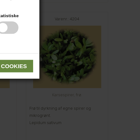
tatistiske
Varenr.: 4204
Karsespirer, frø.
Frø til dyrkning af egne spirer og
mikrogrønt.
Lepidum sativum