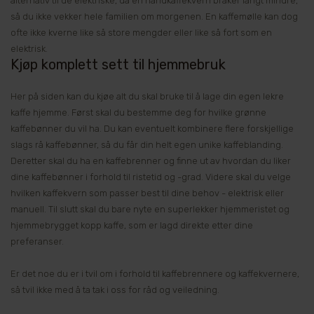
alternativ til de elektriske, da en håndkaffekvern bråker langt mindre,
så du ikke vekker hele familien om morgenen. En kaffemølle kan dog
ofte ikke kverne like så store mengder eller like så fort som en
elektrisk.
Kjøp komplett sett til hjemmebruk
Her på siden kan du kjøe alt du skal bruke til å lage din egen lekre
kaffe hjemme. Først skal du bestemme deg for hvilke grønne
kaffebønner du vil ha. Du kan eventuelt kombinere flere forskjellige
slags rå kaffebønner, så du får din helt egen unike kaffeblanding.
Deretter skal du ha en kaffebrenner og finne ut av hvordan du liker
dine kaffebønner i forhold til ristetid og -grad. Videre skal du velge
hvilken kaffekvern som passer best til dine behov - elektrisk eller
manuell. Til slutt skal du bare nyte en superlekker hjemmeristet og
hjemmebrygget kopp kaffe, som er lagd direkte etter dine
preferanser.
Er det noe du er i tvil om i forhold til kaffebrennere og kaffekvernere,
så tvil ikke med å ta tak i oss for råd og veiledning.