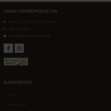
DANSK HJEMMEPRODUKTION
Holmevej 1- DK-7361 Ejstrupholm
+45 6267 1447
info@hjemmeproduktion.dk
KUNDESERVICE
Vilkår
Åbningstider