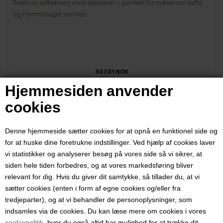
Elektrisk kaffekvern med stålplater – perfekt for nykvernet kaffe
og hjemmelaget sennep.
367,51 NOK
Hjemmesiden anvender
cookies
Denne hjemmeside sætter cookies for at opnå en funktionel side og
Side 1/1
Kaffebrenner til hjemmebruk
for at huske dine foretrukne indstillinger. Ved hjælp af cookies laver
vi statistikker og analyserer besøg på vores side så vi sikrer, at
siden hele tiden forbedres, og at vores markedsføring bliver
Det er ikke noe bedre enn lukten av friskbrygget kaffe om morgenen,
relevant for dig. Hvis du giver dit samtykke, så tillader du, at vi
og hvorfor ikke starte dagen med en deilig kopp kaffe like etter din
sætter cookies (enten i form af egne cookies og/eller fra
egen smak? Med en kaffebrenner kan du helt selv bestemme hvor
tredjeparter), og at vi behandler de personoplysninger, som
mye eller lite du vil riste kaffebønnene dine, og dermed kan du være
indsamles via de cookies. Du kan læse mere om cookies i vores
med til å påvirke både smak og aroma. Kafferisting hjemme høres
cookiepolitik
, hvor du også altid har mulighed for at trække dit