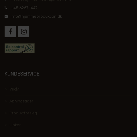
+45 6267 1447
info@hjemmeproduktion.dk
KUNDESERVICE
Vilkår
Åbningstider
Produktforslag
Linker