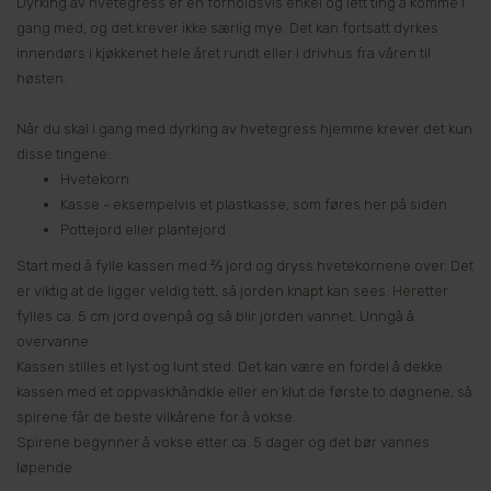
Dyrking av hvetegress er en forholdsvis enkel og lett ting å komme i
gang med, og det krever ikke særlig mye. Det kan fortsatt dyrkes
innendørs i kjøkkenet hele året rundt eller i drivhus fra våren til
høsten.
Når du skal i gang med dyrking av hvetegress hjemme krever det kun
disse tingene:
Hvetekorn
Kasse - eksempelvis et plastkasse, som føres her på siden
Pottejord eller plantejord
Start med å fylle kassen med ⅔ jord og dryss hvetekornene over. Det
er viktig at de ligger veldig tett, så jorden knapt kan sees. Heretter
fylles ca. 5 cm jord ovenpå og så blir jorden vannet. Unngå å
overvanne.
Kassen stilles et lyst og lunt sted. Det kan være en fordel å dekke
kassen med et oppvaskhåndkle eller en klut de første to døgnene, så
spirene får de beste vilkårene for å vokse.
Spirene begynner å vokse etter ca. 5 dager og det bør vannes
løpende.