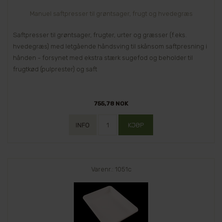
Manuel saftpresser til grøntsager, frugt og hvedegræs
Saftpresser til grøntsager, frugter, urter og græsser (f.eks.
hvedegræs) med letgående håndsving til skånsom saftpresning i
hånden - forsynet med ekstra stærk sugefod og beholder til
frugtkød (pulprester) og saft
755,78 NOK
Varenr.: 1051c