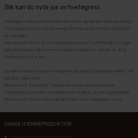
Slik kan du nyte jus av hvetegress
Hvetegress bør presses innen det inntas, da det kan være vanskelig
for kroppen å bryte ned de mange fibrene og få det fulle utbyttet av
all næringen.
Her på siden finner du en hvetegresspresser i rustfritt stål, som gjør
det lett å presse ditt hjemmedyrkede hvetegress. Det går ca. 40 g
hvetegress til 2 cl. jus.
Du kan anvende juice av hvetegress på mange forskjellige måter. Det
kan bl.a. nytes rent.
Ønsker du å “kamuflere” smaken en smule, kan du anvende
hvetegress jusen din i smoothies eller fruktjus. Du kan også tilsette
litt sitronsaft, mynte eller ingefær til den rene hvetegress jusen.
DANSK HJEMMEPRODUKTION
Holmevej 1- DK-7361 Ejstrupholm