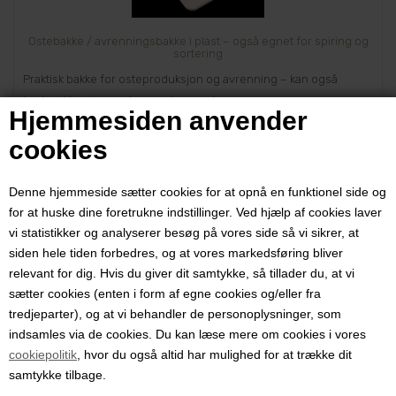
Ostebakke / avrenningsbakke i plast – også egnet for spiring og
sortering
Praktisk bakke for osteproduksjon og avrenning – kan også
brukes til spiring, mikrogrønt og sortering.
Hjemmesiden anvender
cookies
Denne hjemmeside sætter cookies for at opnå en funktionel side og
73,35 NOK
for at huske dine foretrukne indstillinger. Ved hjælp af cookies laver
vi statistikker og analyserer besøg på vores side så vi sikrer, at
siden hele tiden forbedres, og at vores markedsføring bliver
relevant for dig. Hvis du giver dit samtykke, så tillader du, at vi
sætter cookies (enten i form af egne cookies og/eller fra
Side 1/1
tredjeparter), og at vi behandler de personoplysninger, som
Hvetegress inneholder mange næringsstoffer
indsamles via de cookies. Du kan læse mere om cookies i vores
cookiepolitik
, hvor du også altid har mulighed for at trække dit
Mange mennesker liker å innta hvetegress jus hver eneste dag. Det
samtykke tilbage.
er en del av deres daglige ritual og det er det en grunn til.