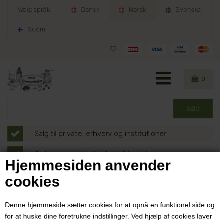
Vælg språk:
Dansk
Norsk
Svenska
Suomi
0
Salg til private, erhverv og institutioner
Ordrer sendes indenfor 1-2 hverdage
Hjemmesiden anvender
30 dages fuld returret
cookies
NYHET:
Denne hjemmeside sætter cookies for at opnå en funktionel side og
for at huske dine foretrukne indstillinger. Ved hjælp af cookies laver
Avregning av 25% Moms i Norge Den norske Skatteetatens VOEC