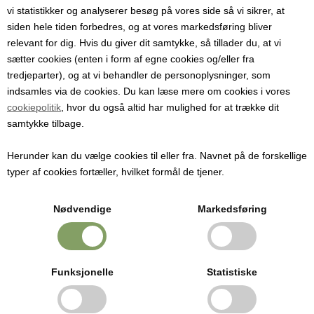
vi statistikker og analyserer besøg på vores side så vi sikrer, at
– Ordning
siden hele tiden forbedres, og at vores markedsføring bliver
relevant for dig. Hvis du giver dit samtykke, så tillader du, at vi
Alle priser på Dansk Hjemmeproduktions norske hjemmeside er inkl.
sætter cookies (enten i form af egne cookies og/eller fra
25% moms.
tredjeparter), og at vi behandler de personoplysninger, som
LÆS MERE
indsamles via de cookies. Du kan læse mere om cookies i vores
For alle bestillenger fra privatpersoner i Norge avregnes 25% moms til
cookiepolitik
, hvor du også altid har mulighed for at trække dit
den norske Skatteetaten gjennom den såkalte VOEC Ordningen, hvis
samtykke tilbage.
bestillingen din oppfyller kravene for forsendelse under denne
LÆS MERE
ordningen. Se unntagelser nedenfor.
Herunder kan du vælge cookies til eller fra. Navnet på de forskellige
typer af cookies fortæller, hvilket formål de tjener.
Fordelen for deg er at du ikke lenger behøver å betale
Se vores Instagram
fortollingsgebyrer på din bestilling (hittil DKR 125,00 i Danmark og
Nødvendige
Markedsføring
NOK 150,00 i Norge) og 25% moms ved fortolling i Norge- Kort sagt
betyr denne ordningen betydelig lavere forsendelsesgebyr for deg,
raskere fortolling og dermed kortere leveringstid. Se dog unntagelser
DANSK HJEMMEPRODUKTION
nevnt nedenfor.
Funksjonelle
Statistiske
Holmevej 1- DK-7361 Ejstrupholm
Alle bestillinger sendes nå som pakker med sporingsnummer til din
+45 6267 1447
postbutikk.