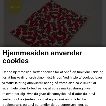
Hjemmesiden anvender
cookies
Pose til tørret frugt, stof med
Denne hjemmeside sætter cookies for at opnå en funktionel side og
kirsebær
for at huske dine foretrukne indstillinger. Ved hjælp af cookies laver
vi statistikker og analyserer besøg på vores side så vi sikrer, at
siden hele tiden forbedres, og at vores markedsføring bliver
Varenr:
4202
relevant for dig. Hvis du giver dit samtykke, så tillader du, at vi
sætter cookies (enten i form af egne cookies og/eller fra
Pose til opbevaring
tredjeparter), og at vi behandler de personoplysninger, som