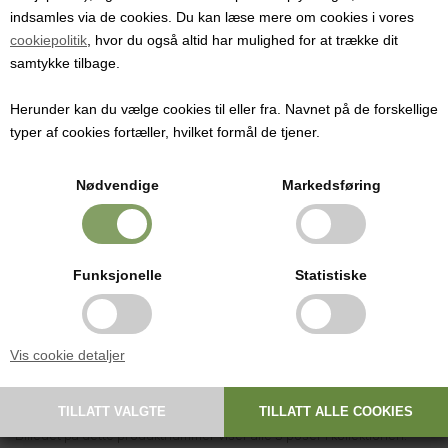
indsamles via de cookies. Du kan læse mere om cookies i vores
Fremstillet af bomuld.
cookiepolitik
, hvor du også altid har mulighed for at trække dit
Pris ved 1
samtykke tilbage.
43,56
NOK
(Før
62,24
)
Herunder kan du vælge cookies til eller fra. Navnet på de forskellige
typer af cookies fortæller, hvilket formål de tjener.
Er velegnet til opbevaring af tørret frugt og andet. Tætsluttende glas
Nødvendige
Markedsføring
kan anvendes, hvis man ønsker sprødhed bevaret.
Udemærket som gavepose hvis man forærer tørret frugt til familie og
Funksjonelle
Statistiske
venner.
Mål: 25 cm (L) x 19 cm (B)
Vis cookie detaljer
Fremstillet af bomuld.
Billedet på dette produktnummer viser alle 3 poser i kollektionen.