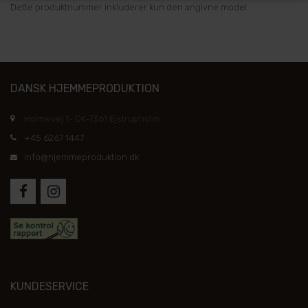
Dette produktnummer inkluderer kun den angivne model.
DANSK HJEMMEPRODUKTION
Holmevej 1- DK-7361 Ejstrupholm
+45 6267 1447
info@hjemmeproduktion.dk
KUNDESERVICE