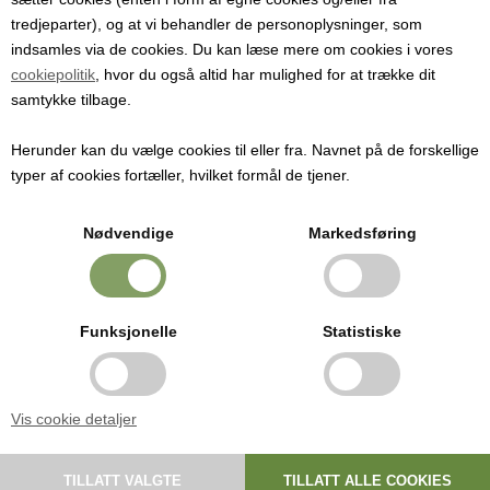
Varenr:
4079a
tredjeparter), og at vi behandler de personoplysninger, som
indsamles via de cookies. Du kan læse mere om cookies i vores
Rense-sil eller brett til bær
cookiepolitik
, hvor du også altid har mulighed for at trække dit
samtykke tilbage.
Dia 36 cm
Pris ved 1
Herunder kan du vælge cookies til eller fra. Navnet på de forskellige
108,93
NOK
typer af cookies fortæller, hvilket formål de tjener.
(Før
145,23
)
Nødvendige
Markedsføring
Rense-sigte /brett
En vigtig del af bærplukkerens udstyr. Ganske enkelt hæld en
Funksjonelle
Statistiske
passende portion af dine bær over i sigten, ryst sigten og/eller skyl
under vandhanen og små stilke samt blade forsvinder gennem
sprækkerne I sigten.
Vis cookie detaljer
Mål
H: 8 cm
D: 36 cm