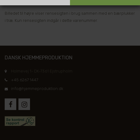
Billedet til højre viser rensesigten i brug sammen med en bærplukker
i træ. Kun rensesigten indgår i dette varenummer.
DANSK HJEMMEPRODUKTION
Holmevej 1- DK-7361 Ejstrupholm
+45 6267 1447
info@hjemmeproduktion.dk